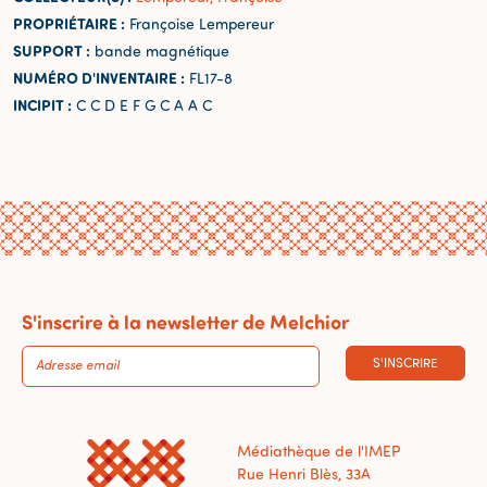
PROPRIÉTAIRE :
Françoise Lempereur
SUPPORT :
bande magnétique
NUMÉRO D'INVENTAIRE :
FL17-8
INCIPIT :
C C D E F G C A A C
S'inscrire à la newsletter de Melchior
S'INSCRIRE
Médiathèque de l'IMEP
Rue Henri Blès, 33A