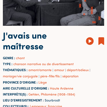
J'avais une
maîtresse
GENRE :
chant
TYPE :
chanson narrative ou de divertissement
THÉMATIQUES :
amant/amante
amour
départ/adieux
|
|
|
mariage/vie conjugale
père-fille/fils
séparation
|
|
PROVINCE D'ORIGINE :
Liège
AIRE CULTURELLE D'ORIGINE :
Haute Ardenne
INTERPRÈTE(S) :
Gehlen, Philomène (1908-1984)
LIEU D'ENREGISTREMENT :
Sourbrodt
COLLECTEUR(S) :
Lempereur, Françoise