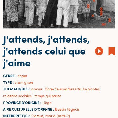
J'attends, j'attends,
j'attends celui que
j'aime
GENRE :
chant
TYPE :
cramignon
THÉMATIQUES :
amour
flore/fleurs/arbres/fruits/plantes
|
|
relations sociales
temps qui passe
|
PROVINCE D'ORIGINE :
Liège
AIRE CULTURELLE D'ORIGINE :
Bassin liégeois
INTERPRÈTE(S) :
Plateus, Maria (1879-?)