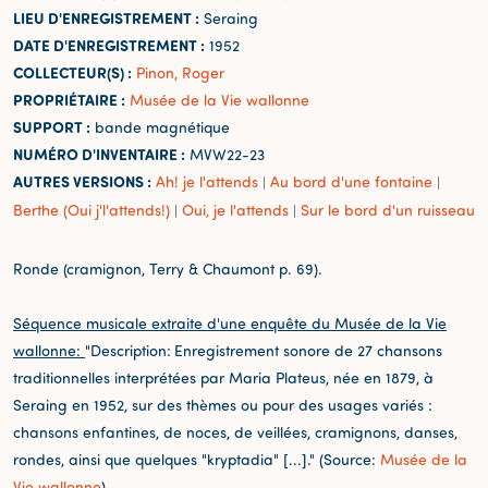
LIEU D'ENREGISTREMENT :
Seraing
DATE D'ENREGISTREMENT :
1952
COLLECTEUR(S) :
Pinon, Roger
PROPRIÉTAIRE :
Musée de la Vie wallonne
SUPPORT :
bande magnétique
NUMÉRO D'INVENTAIRE :
MVW22-23
AUTRES VERSIONS :
Ah! je l'attends
Au bord d'une fontaine
|
|
Berthe (Oui j'l'attends!)
Oui, je l'attends
Sur le bord d'un ruisseau
|
|
Ronde (cramignon, Terry & Chaumont p. 69).
Séquence musicale extraite d'une enquête du Musée de la Vie
wallonne:
"Description:
Enregistrement sonore de 27 chansons
traditionnelles interprétées par Maria Plateus, née en 1879, à
Seraing en 1952, sur des thèmes ou pour des usages variés :
chansons enfantines, de noces, de veillées, cramignons, danses,
rondes, ainsi que quelques "kryptadia" [...]." (Source:
Musée de la
Vie wallonne
)