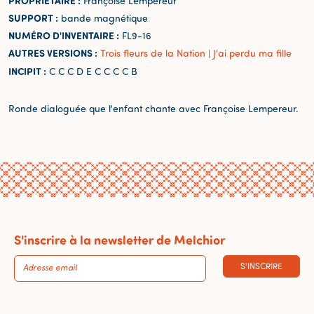
PROPRIÉTAIRE :
Françoise Lempereur
SUPPORT :
bande magnétique
NUMÉRO D'INVENTAIRE :
FL9-16
AUTRES VERSIONS :
Trois fleurs de la Nation
J'ai perdu ma fille
|
INCIPIT :
C C C D E C C C C B
Ronde dialoguée que l'enfant chante avec Françoise Lempereur.
S'inscrire à la newsletter de Melchior
S'INSCRIRE