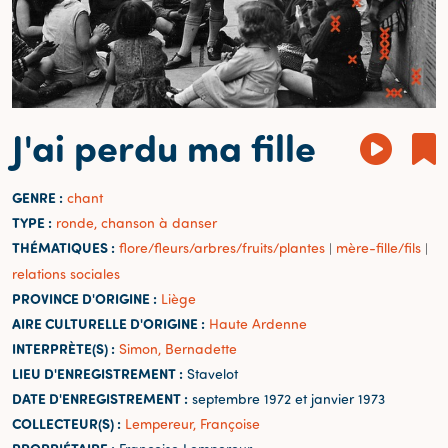
J'ai perdu ma fille
GENRE :
chant
TYPE :
ronde, chanson à danser
THÉMATIQUES :
flore/fleurs/arbres/fruits/plantes
mère-fille/fils
|
|
relations sociales
PROVINCE D'ORIGINE :
Liège
AIRE CULTURELLE D'ORIGINE :
Haute Ardenne
INTERPRÈTE(S) :
Simon, Bernadette
LIEU D'ENREGISTREMENT :
Stavelot
DATE D'ENREGISTREMENT :
septembre 1972 et janvier 1973
COLLECTEUR(S) :
Lempereur, Françoise