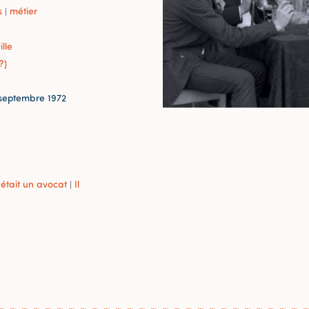
s
métier
|
ille
?)
-septembre 1972
l était un avocat
Il
|