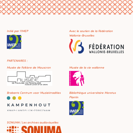
Initié par l'IMEP
Avec le soutien de la Fédération
Wallonie-Bruxelles
PARTENAIRES :
Musée de Folklore de Mouscron
Musée de la vie wallonne
Brabants Centrum voor Muziektradities
Bibliothèque universitaire Moretus
Plantin
SONUMA | Les archives audiovisuelles