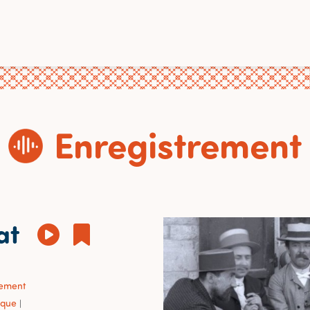
Enregistrement
at
sement
ique
|