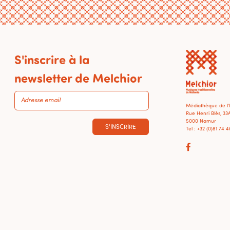
S'inscrire à la
newsletter de Melchior
Médiathèque de l
Rue Henri Blès, 33
5000 Namur
S'INSCRIRE
Tel : +32 (0)81 74 