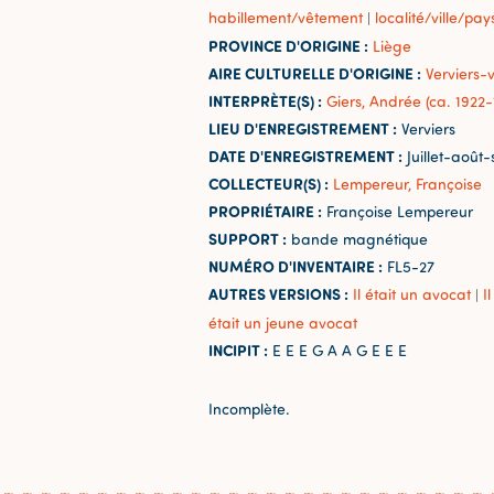
habillement/vêtement
localité/ville/pay
|
PROVINCE D'ORIGINE :
Liège
AIRE CULTURELLE D'ORIGINE :
Verviers-v
INTERPRÈTE(S) :
Giers, Andrée (ca. 1922-
LIEU D'ENREGISTREMENT :
Verviers
DATE D'ENREGISTREMENT :
Juillet-août
COLLECTEUR(S) :
Lempereur, Françoise
PROPRIÉTAIRE :
Françoise Lempereur
SUPPORT :
bande magnétique
NUMÉRO D'INVENTAIRE :
FL5-27
AUTRES VERSIONS :
Il était un avocat
I
|
était un jeune avocat
INCIPIT :
E E E G A A G E E E
Incomplète.