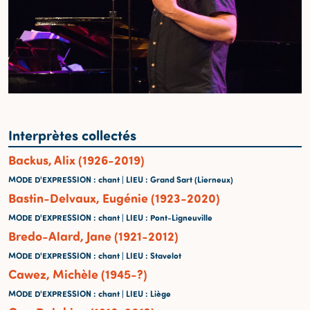
Interprètes collectés
Backus, Alix (1926-2019)
MODE D'EXPRESSION
: chant |
LIEU
: Grand Sart (Lierneux)
Bastin-Delvaux, Eugénie (1923-2020)
MODE D'EXPRESSION
: chant |
LIEU
: Pont-Ligneuville
Bredo-Alard, Jane (1921-2012)
MODE D'EXPRESSION
: chant |
LIEU
: Stavelot
Cawez, Michèle (1945-?)
MODE D'EXPRESSION
: chant |
LIEU
: Liège