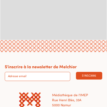
S'inscrire à la newsletter de Melchior
S'INSCRIRE
Médiathèque de l'IMEP
Rue Henri Blès, 33A
5000 Namur