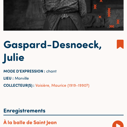
Gaspard-Desnoeck,
Julie
MODE D'EXPRESSION :
chant
LIEU :
Morville
COLLECTEUR(S) :
Vaisière, Maurice (1919-1990?)
Enregistrements
À la balle de Saint Jean