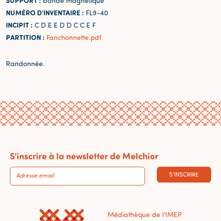
SUPPORT :
bande magnétique
NUMÉRO D'INVENTAIRE :
FL9-40
INCIPIT :
C D E E D D C C E F
PARTITION :
Fanchonnette.pdf
Randonnée.
S'inscrire à la newsletter de Melchior
S'INSCRIRE
Médiathèque de l'IMEP