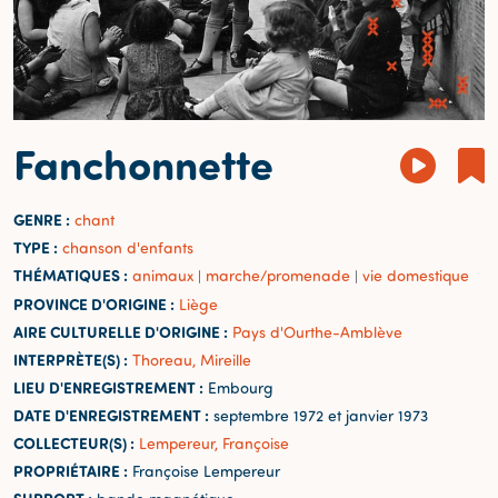
Fanchonnette
GENRE :
chant
TYPE :
chanson d'enfants
THÉMATIQUES :
animaux
marche/promenade
vie domestique
|
|
PROVINCE D'ORIGINE :
Liège
AIRE CULTURELLE D'ORIGINE :
Pays d'Ourthe-Amblève
INTERPRÈTE(S) :
Thoreau, Mireille
LIEU D'ENREGISTREMENT :
Embourg
DATE D'ENREGISTREMENT :
septembre 1972 et janvier 1973
COLLECTEUR(S) :
Lempereur, Françoise
PROPRIÉTAIRE :
Françoise Lempereur