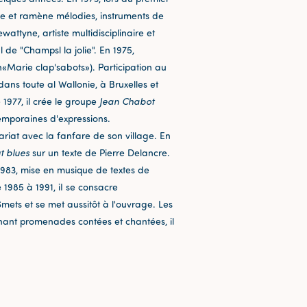
rde et ramène mélodies, instruments de
ttyne, artiste multidisciplinaire et
al de "Champsl la jolie". En 1975,
«Marie clap'sabots»). Participation au
ans toute al Wallonie, à Bruxelles et
1977, il crée le groupe
Jean Chabot
temporaines d'expressions.
ariat avec la fanfare de son village. En
ut blues
sur un texte de Pierre Delancre.
83, mise en musique de textes de
e 1985 à 1991, iI se consacre
 Smets et se met aussitôt à l'ouvrage. Les
nant promenades contées et chantées, il