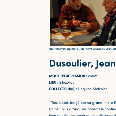
Jean-Marie Vancoppenolle et Jean-Pierre Dusoulier. © Charles 
Dusoulier, Jea
MODE D'EXPRESSION :
chant
LIEU :
Ellezelles
COLLECTEUR(S) :
L'équipe Melchior
"Tout bébé, berçé par sa grand-mère Ernes
Un peu plus grand, ses parents le confi
bien des études supérieures artistiques 