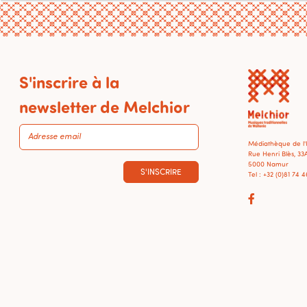
S'inscrire à la
newsletter de Melchior
Médiathèque de l
Rue Henri Blès, 33
5000 Namur
S'INSCRIRE
Tel : +32 (0)81 74 