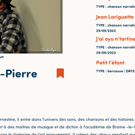
TYPE
: chanson narrati
Jean Lariguette
TYPE
: chanson narrati
29/09/2022
J’ai oyu n’tartin
TYPE
: chanson narrati
29/09/2022
Hyde
Petit l’éfant
n-Pierre
TYPE
: berceuse |
DAT
tine, iI entre dans l'univers des sons, des chansons et des histoires. C
ent à des maitres de musique et de diction à l'académie de Braine -le
dans le domaine de l'art monumental. Il créera des vitraux pendant qu