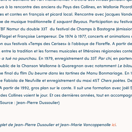
l va à la rencontre des anciens du Pays des Collines, en Wallonie Pica
s et contes en français et picard local. Rencontre avec Jacques Vandewa
oupe de musique traditionnelle
E saquant Beyaus
. Participation au festiv
 RTBF Namur du double 33T du festival de Champs à Bastogne (émission
lagel et Françoise Lempereur. De 1974 à 1977, concerts et animations d
 aux festivals «Temps des Cerises» à l'abbaye de Floreffe. A partir de 
ntre la tradition et les formes musicales et littéraires régionales con
 a tué no pourchau
. En 1979, enregistrement du 33T
Par chi
, en parten
x du public de la Chanson Wallonne à Quaregnon avec notamment
Le bilo
e final du fllm
Du beurre dans les tartines
de Manu Bonmariage. En 19
 Fabiola de Neufville et enregistrement du maxi 45T
Chers poètes
. D
A partir de 1992, gros plan sur le conte. lI suit une formation avec Joël
s Collines voient le jour. Et ces dernières années, tout en accompag
(Source : Jean-Pierre Dussoulier)
mplet de Jean-Pierre Dusoulier et Jean-Marie Vancoppenolle
ici
.