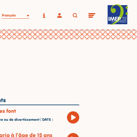
Français
ts
s font
ve ou de divertissement |
DATE
:
ia à l'âge de 15 ans