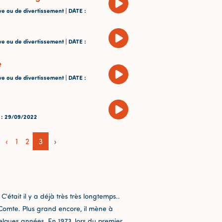
ve ou de divertissement |
DATE
:
ve ou de divertissement |
DATE
:
e
ve ou de divertissement |
DATE
:
E
: 29/09/2022
‹
1
2
3
›
'était il y a déjà très très longtemps..
-Comte. Plus grand encore, il mène à
elques années. En 1973, lors du premier