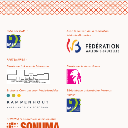
Initié par l'IMEP
Avec le soutien de la Fédération
Wallonie-Bruxelles
PARTENAIRES :
Musée de Folklore de Mouscron
Musée de la vie wallonne
Brabants Centrum voor Muziektradities
Bibliothèque universitaire Moretus
Plantin
SONUMA | Les archives audiovisuelles