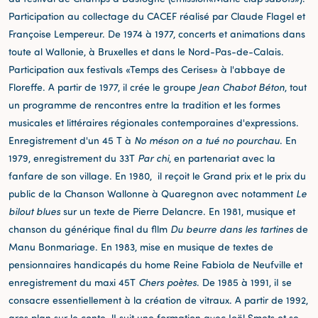
Participation au collectage du CACEF réalisé par Claude Flagel et
Françoise Lempereur. De 1974 à 1977, concerts et animations dans
toute al Wallonie, à Bruxelles et dans le Nord-Pas-de-Calais.
Participation aux festivals «Temps des Cerises» à l'abbaye de
Floreffe. A partir de 1977, il crée le groupe
Jean Chabot Béton
, tout
un programme de rencontres entre la tradition et les formes
musicales et littéraires régionales contemporaines d'expressions.
Enregistrement d'un 45 T à
No méson on a tué no pourchau
. En
1979, enregistrement du 33T
Par chi
, en partenariat avec la
fanfare de son village. En 1980, il reçoit le Grand prix et le prix du
public de la Chanson Wallonne à Quaregnon avec notamment
Le
bilout blues
sur un texte de Pierre Delancre. En 1981, musique et
chanson du générique final du fllm
Du beurre dans les tartines
de
Manu Bonmariage. En 1983, mise en musique de textes de
pensionnaires handicapés du home Reine Fabiola de Neufville et
enregistrement du maxi 45T
Chers poètes
. De 1985 à 1991, iI se
consacre essentiellement à la création de vitraux. A partir de 1992,
gros plan sur le conte. lI suit une formation avec Joël Smets et se