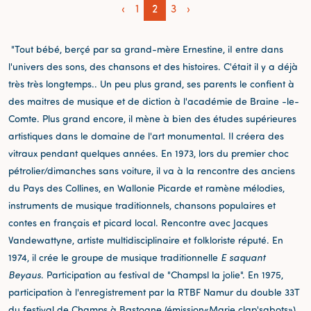
‹
1
2
3
›
"Tout bébé, berçé par sa grand-mère Ernestine, iI entre dans
l'univers des sons, des chansons et des histoires. C'était il y a déjà
très très longtemps.. Un peu plus grand, ses parents le confient à
des maitres de musique et de diction à l'académie de Braine -le-
Comte. Plus grand encore, il mène à bien des études supérieures
artistiques dans le domaine de l'art monumental. Il créera des
vitraux pendant quelques années. En 1973, lors du premier choc
pétrolier/dimanches sans voiture, il va à la rencontre des anciens
du Pays des Collines, en Wallonie Picarde et ramène mélodies,
instruments de musique traditionnels, chansons populaires et
contes en français et picard local. Rencontre avec Jacques
Vandewattyne, artiste multidisciplinaire et folkloriste réputé. En
1974, il crée le groupe de musique traditionnelle
E saquant
Beyaus
. Participation au festival de "Champsl la jolie". En 1975,
participation à l'enregistrement par la RTBF Namur du double 33T
du festival de Champs à Bastogne (émission«Marie clap'sabots»).