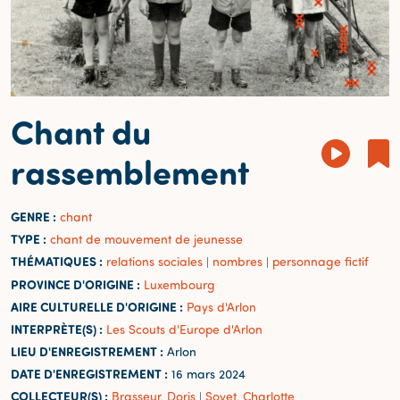
Chant du
rassemblement
GENRE :
chant
TYPE :
chant de mouvement de jeunesse
THÉMATIQUES :
relations sociales
nombres
personnage fictif
|
|
PROVINCE D'ORIGINE :
Luxembourg
AIRE CULTURELLE D'ORIGINE :
Pays d'Arlon
INTERPRÈTE(S) :
Les Scouts d'Europe d'Arlon
LIEU D'ENREGISTREMENT :
Arlon
DATE D'ENREGISTREMENT :
16 mars 2024
COLLECTEUR(S) :
Brasseur, Doris
Sovet, Charlotte
|