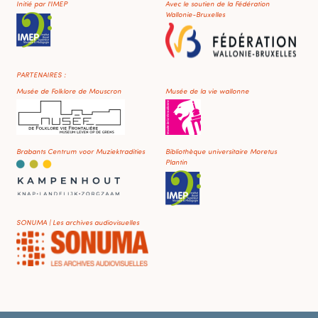
Initié par l'IMEP
Avec le soutien de la Fédération
Wallonie-Bruxelles
PARTENAIRES :
Musée de Folklore de Mouscron
Musée de la vie wallonne
Brabants Centrum voor Muziektradities
Bibliothèque universitaire Moretus
Plantin
SONUMA | Les archives audiovisuelles