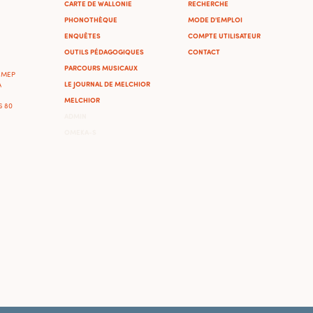
CARTE DE WALLONIE
RECHERCHE
PHONOTHÈQUE
MODE D'EMPLOI
ENQUÊTES
COMPTE UTILISATEUR
OUTILS PÉDAGOGIQUES
CONTACT
PARCOURS MUSICAUX
'IMEP
LE JOURNAL DE MELCHIOR
A
MELCHIOR
46 80
ADMIN
OMEKA-S