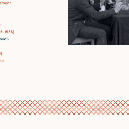
sement
e
86-1956)
nval)
9)
ne