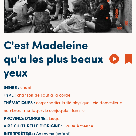
C'est Madeleine
qu'a les plus beaux
yeux
GENRE :
chant
TYPE :
chanson de saut à la corde
THÉMATIQUES :
corps/particularité physique
vie domestique
|
|
nombres
mariage/vie conjugale
famille
|
|
PROVINCE D'ORIGINE :
Liège
AIRE CULTURELLE D'ORIGINE :
Haute Ardenne
INTERPRÈTE(S) :
Anonyme (enfant)