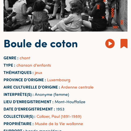
Boule de coton
GENRE :
chant
TYPE :
chanson d'enfants
THÉMATIQUES :
jeux
PROVINCE D'ORIGINE :
Luxembourg
AIRE CULTURELLE D'ORIGINE :
Ardenne centrale
INTERPRÈTE(S) :
Anonyme (femme)
LIEU D'ENREGISTREMENT :
Mont-Houffalize
DATE D'ENREGISTREMENT :
1953
COLLECTEUR(S) :
Collaer, Paul (1891-1989)
PROPRIÉTAIRE :
Musée de la Vie wallonne
SUPPORT :
bande magnétique