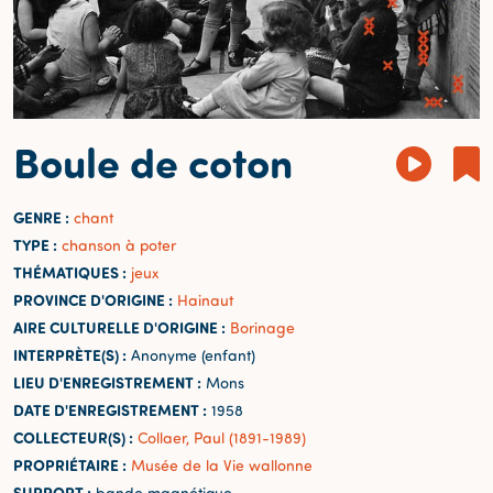
Boule de coton
GENRE :
chant
TYPE :
chanson à poter
THÉMATIQUES :
jeux
PROVINCE D'ORIGINE :
Hainaut
AIRE CULTURELLE D'ORIGINE :
Borinage
INTERPRÈTE(S) :
Anonyme (enfant)
LIEU D'ENREGISTREMENT :
Mons
DATE D'ENREGISTREMENT :
1958
COLLECTEUR(S) :
Collaer, Paul (1891-1989)
PROPRIÉTAIRE :
Musée de la Vie wallonne
SUPPORT :
bande magnétique