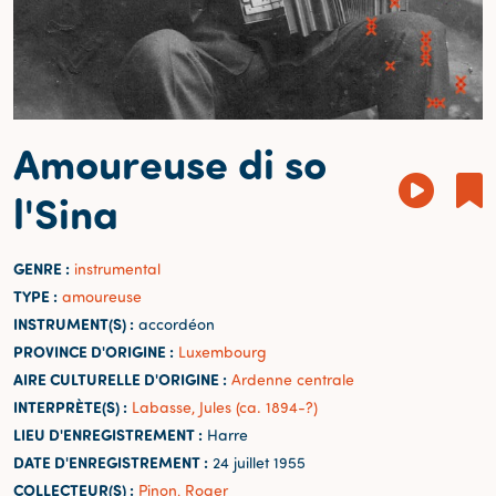
Amoureuse di so
l'Sina
GENRE :
instrumental
TYPE :
amoureuse
INSTRUMENT(S) :
accordéon
PROVINCE D'ORIGINE :
Luxembourg
AIRE CULTURELLE D'ORIGINE :
Ardenne centrale
INTERPRÈTE(S) :
Labasse, Jules (ca. 1894-?)
LIEU D'ENREGISTREMENT :
Harre
DATE D'ENREGISTREMENT :
24 juillet 1955
COLLECTEUR(S) :
Pinon, Roger