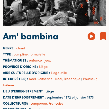
Am' bambina
GENRE :
chant
TYPE :
comptine, formulette
THÉMATIQUES :
enfance
jeux
|
PROVINCE D'ORIGINE :
Liège
AIRE CULTURELLE D'ORIGINE :
Liège-ville
INTERPRÈTE(S) :
Noël, Catherine
Noël, Frédérique
Pousseur,
|
|
Hélène
LIEU D'ENREGISTREMENT :
Liège
DATE D'ENREGISTREMENT :
septembre 1972 et janvier 1973
COLLECTEUR(S) :
Lempereur, Françoise