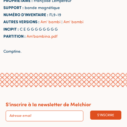
PROPRIÉTAIRE :
Françoise Lempereur
SUPPORT :
bande magnétique
NUMÉRO D'INVENTAIRE :
FL9-19
AUTRES VERSIONS :
Am' bambi
Am' bambi
|
INCIPIT :
C E G G G G G G G G
PARTITION :
Am'bambina.pdf
Comptine.
S'inscrire à la newsletter de Melchior
S'INSCRIRE