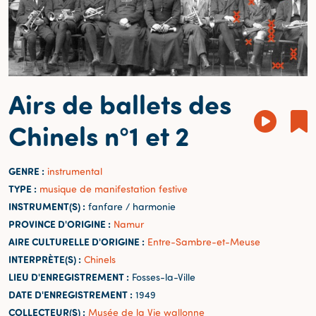
Airs de ballets des
Chinels n°1 et 2
GENRE :
instrumental
TYPE :
musique de manifestation festive
INSTRUMENT(S) :
fanfare / harmonie
PROVINCE D'ORIGINE :
Namur
AIRE CULTURELLE D'ORIGINE :
Entre-Sambre-et-Meuse
INTERPRÈTE(S) :
Chinels
LIEU D'ENREGISTREMENT :
Fosses-la-Ville
DATE D'ENREGISTREMENT :
1949
COLLECTEUR(S) :
Musée de la Vie wallonne