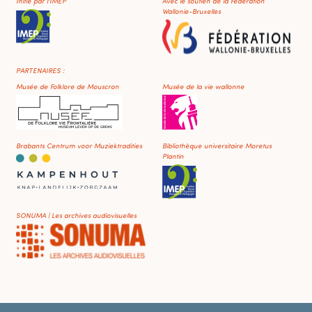
Initié par l'IMEP
Avec le soutien de la Fédération
Wallonie-Bruxelles
PARTENAIRES :
Musée de Folklore de Mouscron
Musée de la vie wallonne
Brabants Centrum voor Muziektradities
Bibliothèque universitaire Moretus
Plantin
SONUMA | Les archives audiovisuelles