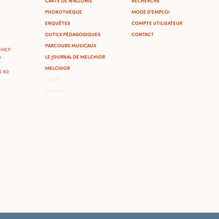
CARTE DE WALLONIE
RECHERCHE
PHONOTHÈQUE
MODE D'EMPLOI
ENQUÊTES
COMPTE UTILISATEUR
OUTILS PÉDAGOGIQUES
CONTACT
PARCOURS MUSICAUX
'IMEP
LE JOURNAL DE MELCHIOR
A
MELCHIOR
46 80
ADMIN
OMEKA-S