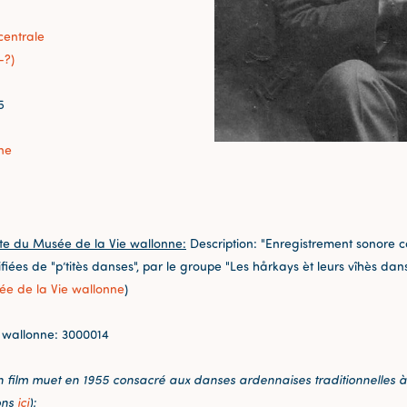
centrale
-?)
5
ne
te du Musée de la Vie wallonne:
Description: "Enregistrement sonore c
fiées de "p’titès danses", par le groupe "Les hårkays èt leurs vîhès da
e de la Vie wallonne
)
 wallonne: 3000014
n film muet en 1955 consacré aux danses ardennaises traditionnelles à
ons
ici
):