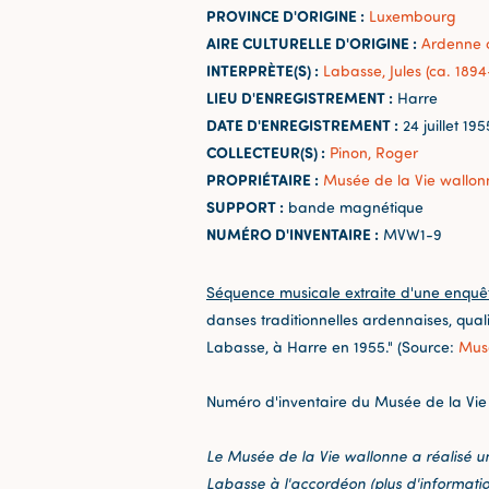
PROVINCE D'ORIGINE :
Luxembourg
AIRE CULTURELLE D'ORIGINE :
Ardenne 
INTERPRÈTE(S) :
Labasse, Jules (ca. 1894
LIEU D'ENREGISTREMENT :
Harre
DATE D'ENREGISTREMENT :
24 juillet 195
COLLECTEUR(S) :
Pinon, Roger
PROPRIÉTAIRE :
Musée de la Vie wallon
SUPPORT :
bande magnétique
NUMÉRO D'INVENTAIRE :
MVW1-9
Séquence musicale extraite d'une enquê
danses traditionnelles ardennaises, quali
Labasse, à Harre en 1955." (Source:
Musé
Numéro d'inventaire du Musée de la Vie
Le Musée de la Vie wallonne a réalisé u
Labasse à l'accordéon (plus d'informati