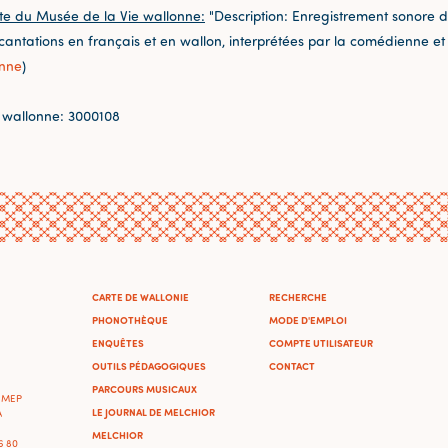
te du Musée de la Vie wallonne:
"Description: Enregistrement sonore d
incantations en français et en wallon, interprétées par la comédienne e
onne
)
 wallonne: 3000108
CARTE DE WALLONIE
RECHERCHE
PHONOTHÈQUE
MODE D'EMPLOI
ENQUÊTES
COMPTE UTILISATEUR
OUTILS PÉDAGOGIQUES
CONTACT
PARCOURS MUSICAUX
'IMEP
LE JOURNAL DE MELCHIOR
A
MELCHIOR
46 80