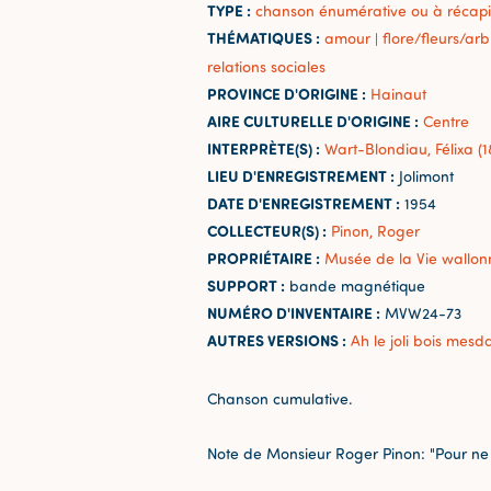
TYPE :
chanson énumérative ou à récapit
THÉMATIQUES :
amour
flore/fleurs/arb
|
relations sociales
PROVINCE D'ORIGINE :
Hainaut
AIRE CULTURELLE D'ORIGINE :
Centre
INTERPRÈTE(S) :
Wart-Blondiau, Félixa (
LIEU D'ENREGISTREMENT :
Jolimont
DATE D'ENREGISTREMENT :
1954
COLLECTEUR(S) :
Pinon, Roger
PROPRIÉTAIRE :
Musée de la Vie wallon
SUPPORT :
bande magnétique
NUMÉRO D'INVENTAIRE :
MVW24-73
AUTRES VERSIONS :
Ah le joli bois mes
Chanson cumulative.
Note de Monsieur Roger Pinon: "Pour ne p