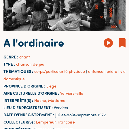
A l'ordinaire
GENRE :
chant
TYPE :
chanson de jeu
THÉMATIQUES :
corps/particularité physique
enfance
prière
vie
|
|
|
domestique
PROVINCE D'ORIGINE :
Liège
AIRE CULTURELLE D'ORIGINE :
Verviers-ville
INTERPRÈTE(S) :
Naché, Madame
LIEU D'ENREGISTREMENT :
Verviers
DATE D'ENREGISTREMENT :
Juillet-août-septembre 1972
COLLECTEUR(S) :
Lempereur, Françoise