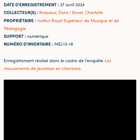
DATE D'ENREGISTREMENT :
27 avril 2024
COLLECTEUR(S) :
Brasseur, Doris
Sovet, Charlotte
|
PROPRIÉTAIRE :
Institut Royal Supérieur de Musique et de
Pédagogie
SUPPORT :
numérique
NUMÉRO D'INVENTAIRE :
MEL13-18
Enregistrement réalisé dans le cadre de l'enquête
Les
mouvements de jeunesse en chansons
.