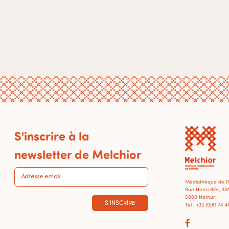
S'inscrire à la
newsletter de Melchior
Médiathèque de l
Rue Henri Blès, 33
5000 Namur
S'INSCRIRE
Tel : +32 (0)81 74 