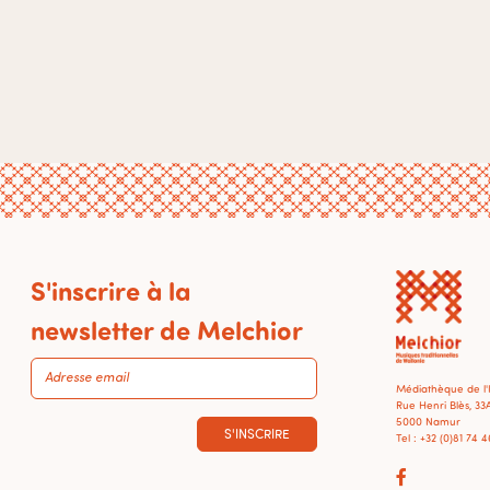
S'inscrire à la
newsletter de Melchior
Médiathèque de l
Rue Henri Blès, 33
5000 Namur
S'INSCRIRE
Tel : +32 (0)81 74 