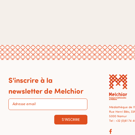
S'inscrire à la
newsletter de Melchior
Médiathèque de l
Rue Henri Blès, 33
5000 Namur
S'INSCRIRE
Tel : +32 (0)81 74 