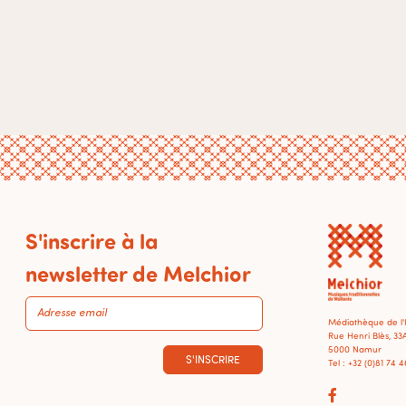
S'inscrire à la
newsletter de Melchior
Médiathèque de l
Rue Henri Blès, 33
5000 Namur
S'INSCRIRE
Tel : +32 (0)81 74 