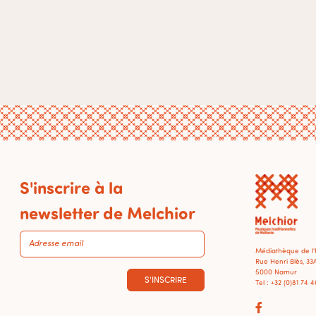
S'inscrire à la
newsletter de Melchior
Médiathèque de l
Rue Henri Blès, 33
5000 Namur
S'INSCRIRE
Tel : +32 (0)81 74 