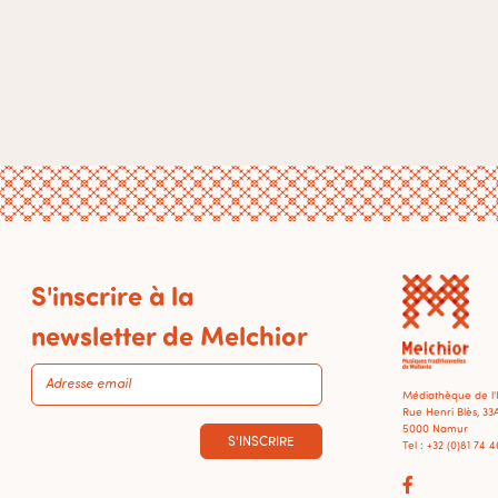
S'inscrire à la
newsletter de Melchior
Médiathèque de l
Rue Henri Blès, 33
5000 Namur
S'INSCRIRE
Tel : +32 (0)81 74 