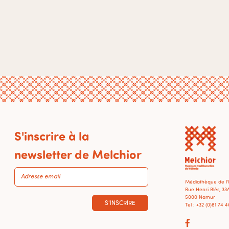
S'inscrire à la
newsletter de Melchior
Médiathèque de l
Rue Henri Blès, 33
5000 Namur
S'INSCRIRE
Tel : +32 (0)81 74 