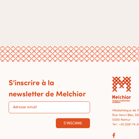
S'inscrire à la
newsletter de Melchior
Médiathèque de l
Rue Henri Blès, 33
5000 Namur
S'INSCRIRE
Tel : +32 (0)81 74 