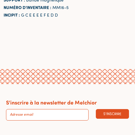
NUMÉRO D'INVENTAIRE :
MM16-5
INCIPIT :
G C E E E E F E D D
S'inscrire à la newsletter de Melchior
S'INSCRIRE