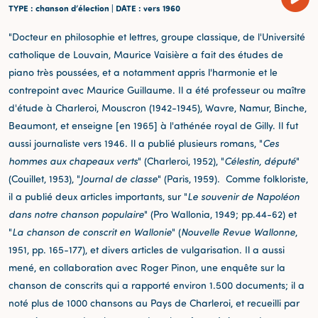
TYPE
: chanson d’élection |
DATE
: vers 1960
"Docteur en philosophie et lettres, groupe classique, de l'Université
catholique de Louvain, Maurice Vaisière a fait des études de
piano très poussées, et a notamment appris l'harmonie et le
contrepoint avec Maurice Guillaume. Il a été professeur ou maître
d'étude à Charleroi, Mouscron (1942-1945), Wavre, Namur, Binche,
Beaumont, et enseigne [en 1965] à l'athénée royal de Gilly. Il fut
aussi journaliste vers 1946. Il a publié plusieurs romans, "
Ces
hommes aux chapeaux verts
" (Charleroi, 1952), "
Célestin, député
"
(Couillet, 1953), "
Journal de classe
" (Paris, 1959). Comme folkloriste,
il a publié deux articles importants, sur "
Le souvenir de Napoléon
dans notre chanson populaire
" (Pro Wallonia, 1949; pp.44-62) et
"
La chanson de conscrit en Wallonie
" (
Nouvelle Revue Wallonne
,
1951, pp. 165-177), et divers articles de vulgarisation. Il a aussi
mené, en collaboration avec Roger Pinon, une enquête sur la
chanson de conscrits qui a rapporté environ 1.500 documents; il a
noté plus de 1000 chansons au Pays de Charleroi, et recueilli par