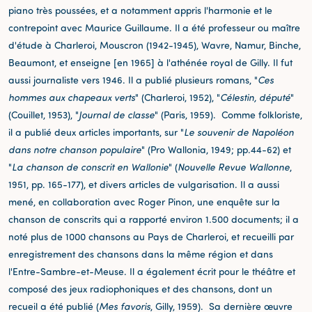
piano très poussées, et a notamment appris l'harmonie et le
contrepoint avec Maurice Guillaume. Il a été professeur ou maître
d'étude à Charleroi, Mouscron (1942-1945), Wavre, Namur, Binche,
Beaumont, et enseigne [en 1965] à l'athénée royal de Gilly. Il fut
aussi journaliste vers 1946. Il a publié plusieurs romans, "
Ces
hommes aux chapeaux verts
" (Charleroi, 1952), "
Célestin, député
"
(Couillet, 1953), "
Journal de classe
" (Paris, 1959). Comme folkloriste,
il a publié deux articles importants, sur "
Le souvenir de Napoléon
dans notre chanson populaire
" (Pro Wallonia, 1949; pp.44-62) et
"
La chanson de conscrit en Wallonie
" (
Nouvelle Revue Wallonne
,
1951, pp. 165-177), et divers articles de vulgarisation. Il a aussi
mené, en collaboration avec Roger Pinon, une enquête sur la
chanson de conscrits qui a rapporté environ 1.500 documents; il a
noté plus de 1000 chansons au Pays de Charleroi, et recueilli par
enregistrement des chansons dans la même région et dans
l'Entre-Sambre-et-Meuse. Il a également écrit pour le théâtre et
composé des jeux radiophoniques et des chansons, dont un
recueil a été publié (
Mes favoris
, Gilly, 1959). Sa dernière œuvre