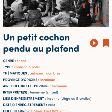
Un petit cochon
pendu au plafond
GENRE :
chant
TYPE :
chanson à poter
THÉMATIQUES :
animaux
nombres
|
PROVINCE D'ORIGINE :
Inconnue
AIRE CULTURELLE D'ORIGINE :
Inconnue
INTERPRÈTE(S) :
Anonyme (enfant)
LIEU D'ENREGISTREMENT :
Inconnu (Liège ou Bruxelles)
DATE D'ENREGISTREMENT :
1958
COLLECTEUR(S) :
Collaer, Paul (1891-1989)