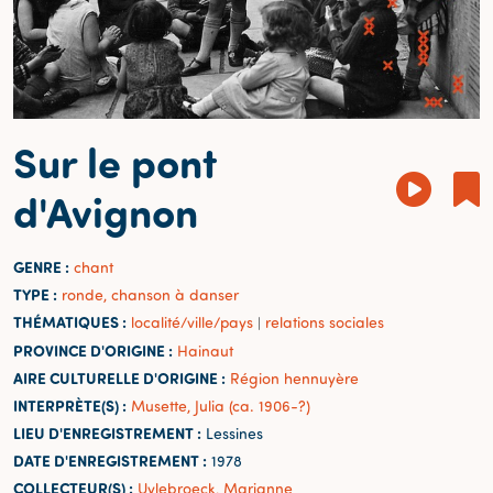
Sur le pont
d'Avignon
GENRE :
chant
TYPE :
ronde, chanson à danser
THÉMATIQUES :
localité/ville/pays
relations sociales
|
PROVINCE D'ORIGINE :
Hainaut
AIRE CULTURELLE D'ORIGINE :
Région hennuyère
INTERPRÈTE(S) :
Musette, Julia (ca. 1906-?)
LIEU D'ENREGISTREMENT :
Lessines
DATE D'ENREGISTREMENT :
1978
COLLECTEUR(S) :
Uylebroeck, Marianne