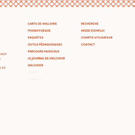
CARTE DE WALLONIE
RECHERCHE
PHONOTHÈQUE
MODE D'EMPLOI
ENQUÊTES
COMPTE UTILISATEUR
OUTILS PÉDAGOGIQUES
CONTACT
PARCOURS MUSICAUX
'IMEP
LE JOURNAL DE MELCHIOR
A
MELCHIOR
46 80
ADMIN
OMEKA-S