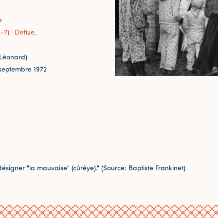
e
-?)
Defize,
|
-Léonard)
-septembre 1972
ésigner "la mauvaise" (cûrêye)." (Source: Baptiste Frankinet)