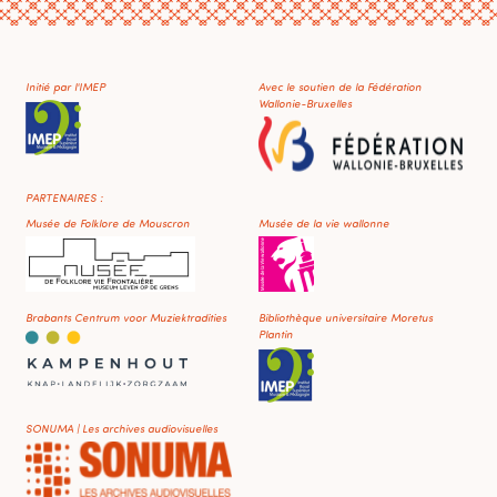
Initié par l'IMEP
Avec le soutien de la Fédération
Wallonie-Bruxelles
PARTENAIRES :
Musée de Folklore de Mouscron
Musée de la vie wallonne
Brabants Centrum voor Muziektradities
Bibliothèque universitaire Moretus
Plantin
SONUMA | Les archives audiovisuelles