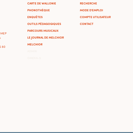
CARTE DE WALLONIE
RECHERCHE
PHONOTHÈQUE
MODE D'EMPLOI
ENQUÊTES
COMPTE UTILISATEUR
OUTILS PÉDAGOGIQUES
CONTACT
PARCOURS MUSICAUX
'IMEP
LE JOURNAL DE MELCHIOR
A
MELCHIOR
46 80
ADMIN
OMEKA-S