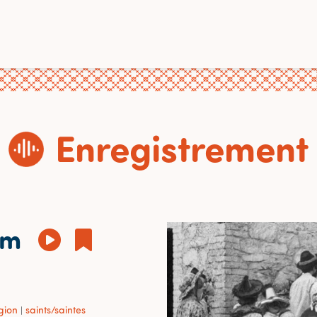
Enregistrement
im
igion
saints/saintes
|