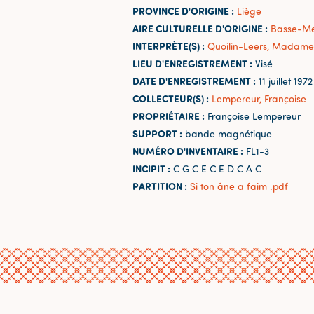
PROVINCE D'ORIGINE :
Liège
AIRE CULTURELLE D'ORIGINE :
Basse-M
INTERPRÈTE(S) :
Quoilin-Leers, Madame 
LIEU D'ENREGISTREMENT :
Visé
DATE D'ENREGISTREMENT :
11 juillet 1972
COLLECTEUR(S) :
Lempereur, Françoise
PROPRIÉTAIRE :
Françoise Lempereur
SUPPORT :
bande magnétique
NUMÉRO D'INVENTAIRE :
FL1-3
INCIPIT :
C G C E C E D C A C
PARTITION :
Si ton âne a faim .pdf