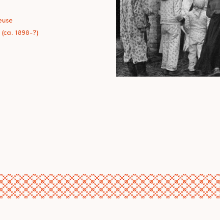
euse
(ca. 1898-?)