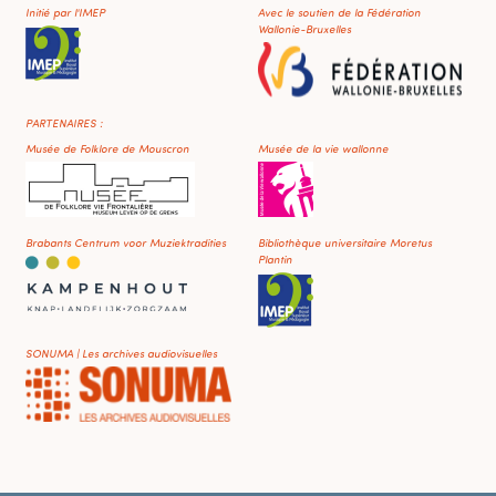
Initié par l'IMEP
Avec le soutien de la Fédération
Wallonie-Bruxelles
PARTENAIRES :
Musée de Folklore de Mouscron
Musée de la vie wallonne
Brabants Centrum voor Muziektradities
Bibliothèque universitaire Moretus
Plantin
SONUMA | Les archives audiovisuelles