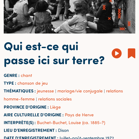
Qui est-ce qui
passe ici sur terre?
GENRE :
chant
TYPE :
chanson de jeu
THÉMATIQUES :
jeunesse
mariage/vie conjugale
relations
|
|
homme-femme
relations sociales
|
PROVINCE D'ORIGINE :
Liège
AIRE CULTURELLE D'ORIGINE :
Pays de Herve
INTERPRÈTE(S) :
Buchet-Buchet, Louise (ca. 1885-?)
LIEU D'ENREGISTREMENT :
Dison
DATE D'ENREGISTREMENT :
Juillet-août-septembre 1972