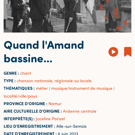
Quand l'Amand
bassine...
GENRE :
chant
TYPE :
chanson nationale, régionale ou locale
THÉMATIQUES :
métier
musique/instrument de musique
|
|
localité/ville/pays
PROVINCE D'ORIGINE :
Namur
AIRE CULTURELLE D'ORIGINE :
Ardenne centrale
INTERPRÈTE(S) :
Joceline Parizel
LIEU D'ENREGISTREMENT :
Alle-sur-Semois
DATE D'ENREGISTREMENT :
6 juin 2023