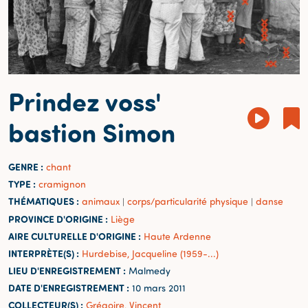
Prindez voss'
bastion Simon
GENRE :
chant
TYPE :
cramignon
THÉMATIQUES :
animaux
corps/particularité physique
danse
|
|
PROVINCE D'ORIGINE :
Liège
AIRE CULTURELLE D'ORIGINE :
Haute Ardenne
INTERPRÈTE(S) :
Hurdebise, Jacqueline (1959-...)
LIEU D'ENREGISTREMENT :
Malmedy
DATE D'ENREGISTREMENT :
10 mars 2011
COLLECTEUR(S) :
Grégoire, Vincent