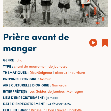
Prière avant de
manger
GENRE :
chant
TYPE :
chant de mouvement de jeunesse
THÉMATIQUES :
Dieu/Seigneur
oiseaux
nourriture
|
|
PROVINCE D'ORIGINE :
Namur
AIRE CULTURELLE D'ORIGINE :
Namurois
INTERPRÈTE(S) :
Les Guides de Jambes-Montagne
LIEU D'ENREGISTREMENT :
Jambes
DATE D'ENREGISTREMENT :
24 février 2024
COLLECTEUR(S) :
Brasseur, Doris
Sovet, Charlotte
|