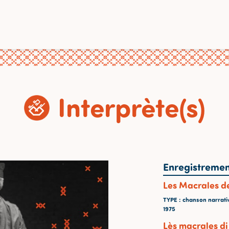
Interprète(s)
Enregistremen
Les Macrales d
TYPE
: chanson narrati
1975
Lès macrales di