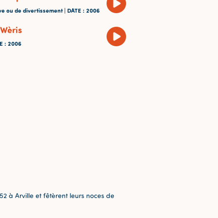
ve ou de divertissement |
DATE
: 2006
 Wèris
TE
: 2006
2 à Arville et fêtèrent leurs noces de