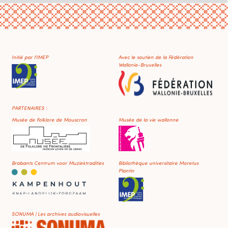
Initié par l'IMEP
Avec le soutien de la Fédération
Wallonie-Bruxelles
PARTENAIRES :
Musée de Folklore de Mouscron
Musée de la vie wallonne
Brabants Centrum voor Muziektradities
Bibliothèque universitaire Moretus
Plantin
SONUMA | Les archives audiovisuelles