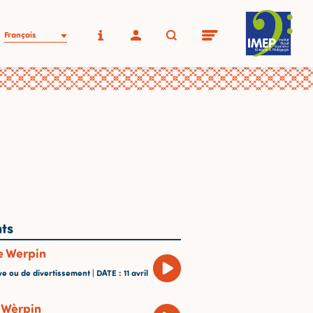
Français
ts
e Werpin
ve ou de divertissement |
DATE
: 11 avril
 Wèrpin