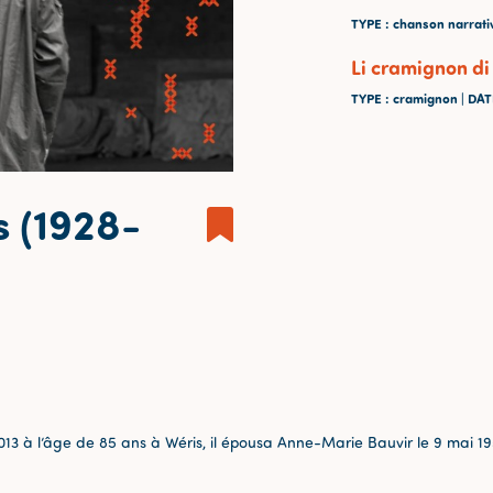
TYPE
: chanson narrati
Li cramignon di
TYPE
: cramignon |
DA
s (1928-
013 à l’âge de 85 ans à Wéris, il épousa Anne-Marie Bauvir le 9 mai 195