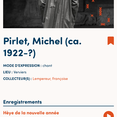
Pirlet, Michel (ca.
1922-?)
MODE D'EXPRESSION :
chant
LIEU :
Verviers
COLLECTEUR(S) :
Lempereur, Françoise
Enregistrements
Hèye de la nouvelle année