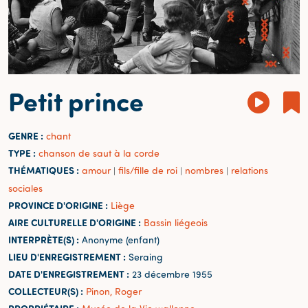
Petit prince
GENRE :
chant
TYPE :
chanson de saut à la corde
THÉMATIQUES :
amour
fils/fille de roi
nombres
relations
|
|
|
sociales
PROVINCE D'ORIGINE :
Liège
AIRE CULTURELLE D'ORIGINE :
Bassin liégeois
INTERPRÈTE(S) :
Anonyme (enfant)
LIEU D'ENREGISTREMENT :
Seraing
DATE D'ENREGISTREMENT :
23 décembre 1955
COLLECTEUR(S) :
Pinon, Roger