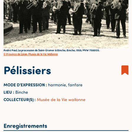
André Paul, La procession de Saint-Ursmer à Binche, Binche, 1950, MVW 7500135.
© Province de Liège-Musée de la Vie Wallonne
Pélissiers
MODE D'EXPRESSION :
harmonie, fanfare
LIEU :
Binche
COLLECTEUR(S) :
Musée de la Vie wallonne
Enregistrements