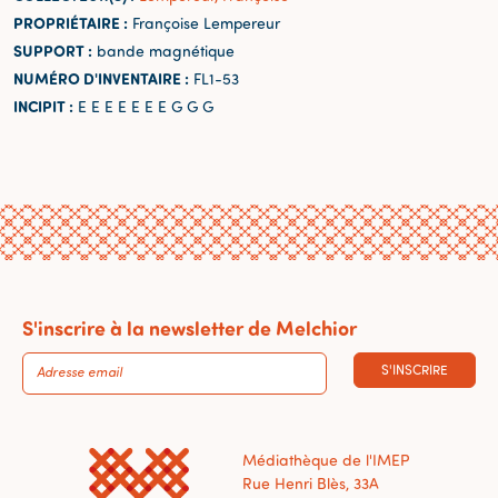
PROPRIÉTAIRE :
Françoise Lempereur
SUPPORT :
bande magnétique
NUMÉRO D'INVENTAIRE :
FL1-53
INCIPIT :
E E E E E E E G G G
S'inscrire à la newsletter de Melchior
S'INSCRIRE
Médiathèque de l'IMEP
Rue Henri Blès, 33A