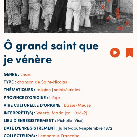
Ô grand saint que
je vénère
GENRE :
chant
TYPE :
chanson de Saint-Nicolas
THÉMATIQUES :
religion
saints/saintes
|
PROVINCE D'ORIGINE :
Liège
AIRE CULTURELLE D'ORIGINE :
Basse-Meuse
INTERPRÈTE(S) :
Weerts, Maria (ca. 1928-?)
LIEU D'ENREGISTREMENT :
Richelle (Visé)
DATE D'ENREGISTREMENT :
Juillet-août-septembre 1972
COLLECTEUR(S) :
Lempereur, Françoise