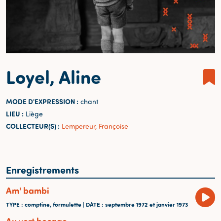
Loyel, Aline
MODE D'EXPRESSION :
chant
LIEU :
Liège
COLLECTEUR(S) :
Lempereur, Françoise
Enregistrements
Am' bambi
TYPE
: comptine, formulette |
DATE
: septembre 1972 et janvier 1973
Au vert bocage