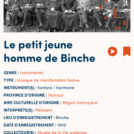
Le petit jeune
homme de Binche
GENRE :
instrumental
TYPE :
musique de manifestation festive
INSTRUMENT(S) :
fanfare / harmonie
PROVINCE D'ORIGINE :
Hainaut
AIRE CULTURELLE D'ORIGINE :
Région hennuyère
INTERPRÈTE(S) :
Pélissiers
LIEU D'ENREGISTREMENT :
Binche
DATE D'ENREGISTREMENT :
1950
COLLECTEUR(S) :
Musée de la Vie wallonne