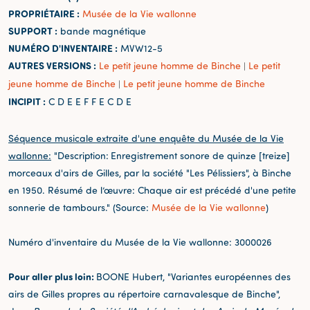
PROPRIÉTAIRE :
Musée de la Vie wallonne
SUPPORT :
bande magnétique
NUMÉRO D'INVENTAIRE :
MVW12-5
AUTRES VERSIONS :
Le petit jeune homme de Binche
Le petit
|
jeune homme de Binche
Le petit jeune homme de Binche
|
INCIPIT :
C D E E F F E C D E
Séquence musicale extraite d'une enquête du Musée de la Vie
wallonne:
"Description:
Enregistrement sonore de quinze [treize]
morceaux d'airs de Gilles, par la société "Les Pélissiers", à Binche
en 1950. Résumé de l’œuvre: Chaque air est précédé d'une petite
sonnerie de tambours." (Source:
Musée de la Vie wallonne
)
Numéro d'inventaire du Musée de la Vie wallonne: 3000026
Pour aller plus loin:
BOONE Hubert, "Variantes européennes des
airs de Gilles propres au répertoire carnavalesque de Binche",