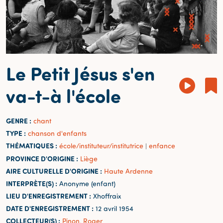
Le Petit Jésus s'en
va-t-à l'école
GENRE :
chant
TYPE :
chanson d'enfants
THÉMATIQUES :
école/instituteur/institutrice
enfance
|
PROVINCE D'ORIGINE :
Liège
AIRE CULTURELLE D'ORIGINE :
Haute Ardenne
INTERPRÈTE(S) :
Anonyme (enfant)
LIEU D'ENREGISTREMENT :
Xhoffraix
DATE D'ENREGISTREMENT :
12 avril 1954
COLLECTEUR(S) :
Pinon, Roger