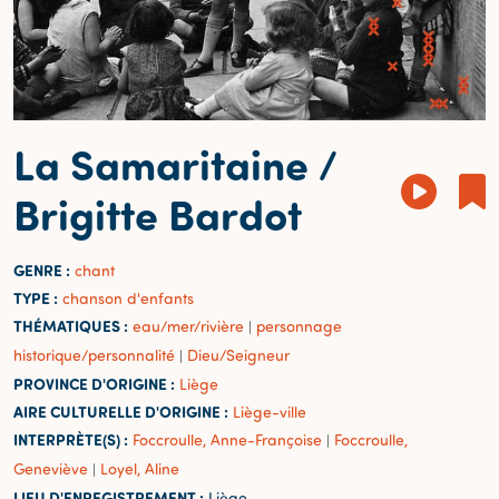
La Samaritaine /
Brigitte Bardot
GENRE :
chant
TYPE :
chanson d'enfants
THÉMATIQUES :
eau/mer/rivière
personnage
|
historique/personnalité
Dieu/Seigneur
|
PROVINCE D'ORIGINE :
Liège
AIRE CULTURELLE D'ORIGINE :
Liège-ville
INTERPRÈTE(S) :
Foccroulle, Anne-Françoise
Foccroulle,
|
Geneviève
Loyel, Aline
|
LIEU D'ENREGISTREMENT :
Liège