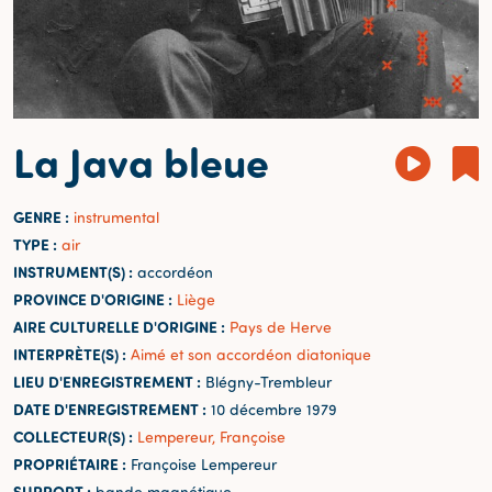
La Java bleue
GENRE :
instrumental
TYPE :
air
INSTRUMENT(S) :
accordéon
PROVINCE D'ORIGINE :
Liège
AIRE CULTURELLE D'ORIGINE :
Pays de Herve
INTERPRÈTE(S) :
Aimé et son accordéon diatonique
LIEU D'ENREGISTREMENT :
Blégny-Trembleur
DATE D'ENREGISTREMENT :
10 décembre 1979
COLLECTEUR(S) :
Lempereur, Françoise
PROPRIÉTAIRE :
Françoise Lempereur
SUPPORT :
bande magnétique